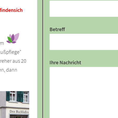
findensich
Betreff
lem
Fußpflege"
Dreher aus 20
Ihre Nachricht
en, dann